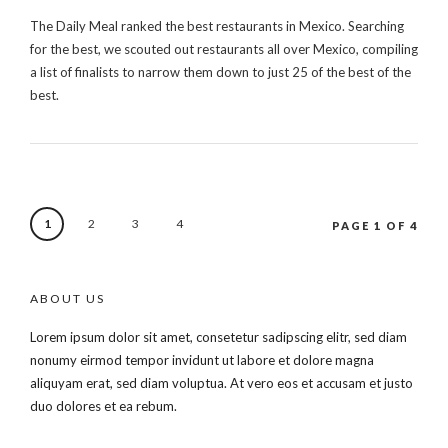
The Daily Meal ranked the best restaurants in Mexico. Searching
for the best, we scouted out restaurants all over Mexico, compiling
a list of finalists to narrow them down to just 25 of the best of the
best.
1
2
3
4
PAGE 1 OF 4
ABOUT US
Lorem ipsum dolor sit amet, consetetur sadipscing elitr, sed diam
nonumy eirmod tempor invidunt ut labore et dolore magna
aliquyam erat, sed diam voluptua. At vero eos et accusam et justo
duo dolores et ea rebum.