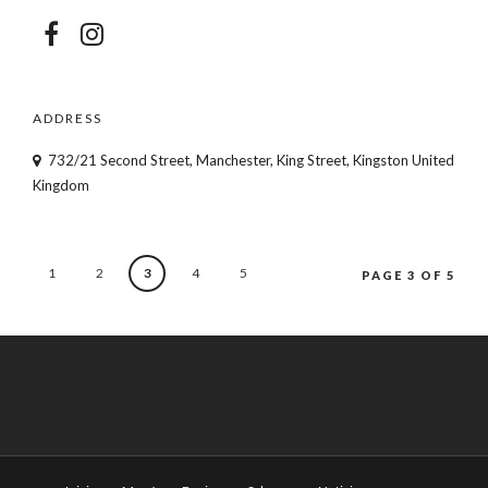
ADDRESS
732/21 Second Street, Manchester, King Street, Kingston United
Kingdom
1
2
3
4
5
PAGE 3 OF 5