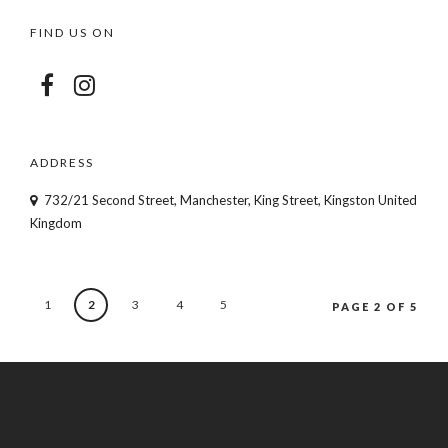
FIND US ON
ADDRESS
732/21 Second Street, Manchester, King Street, Kingston United
Kingdom
1
2
3
4
5
PAGE 2 OF 5