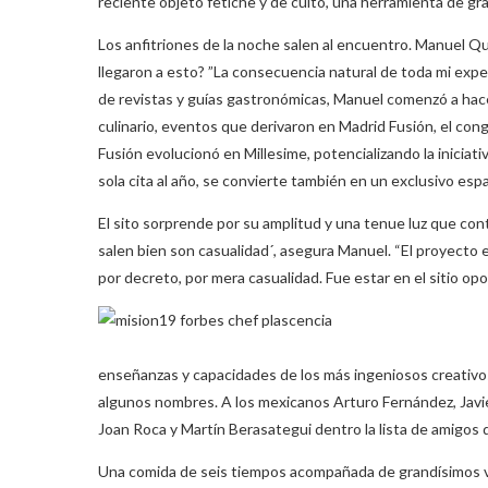
reciente objeto fetiche y de culto, una herramienta de gr
Los anfitriones de la noche salen al encuentro. Manuel Qui
llegaron a esto? ”La consecuencia natural de toda mi expe
de revistas y guías gastronómicas, Manuel comenzó a hace
culinario, eventos que derivaron en Madrid Fusión, el c
Fusión evolucionó en Millesime, potencializando la iniciat
sola cita al año, se convierte también en un exclusivo es
El sito sorprende por su amplitud y una tenue luz que cont
salen bien son casualidad´, asegura Manuel. “El proyecto
por decreto, por mera casualidad. Fue estar en el sitio o
enseñanzas y capacidades de los más ingeniosos creativos 
algunos nombres. A los mexicanos Arturo Fernández, Javi
Joan Roca y Martín Berasategui dentro la lista de amigos q
Una comida de seis tiempos acompañada de grandísimos 