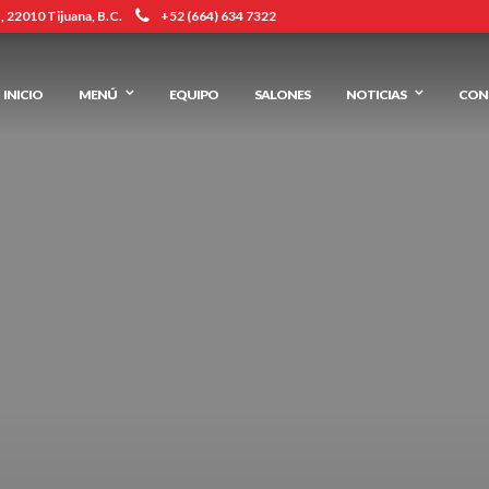
 22010 Tijuana, B.C.
+52 (664) 634 7322
INICIO
MENÚ
EQUIPO
SALONES
NOTICIAS
CON