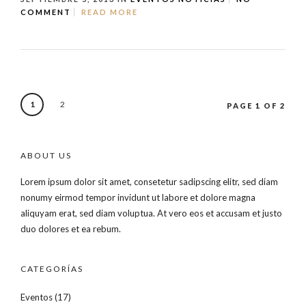
COMMENT
READ MORE
1
2
PAGE 1 OF 2
ABOUT US
Lorem ipsum dolor sit amet, consetetur sadipscing elitr, sed diam
nonumy eirmod tempor invidunt ut labore et dolore magna
aliquyam erat, sed diam voluptua. At vero eos et accusam et justo
duo dolores et ea rebum.
CATEGORÍAS
Eventos
(17)