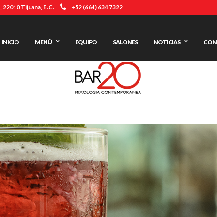
 22010 Tijuana, B.C.
+52 (664) 634 7322
INICIO
MENÚ
EQUIPO
SALONES
NOTICIAS
CON