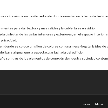
Bar20
o es a través de un pasillo reducido donde remata con la barra de bebid
rmientes para dar textura y mas calidez y la cubierta es en vidrio.
da disfrutar de las vistas interiores y exteriores; en el espacio interior,
 privacidad.
n donde se colocó un sillón de colores con una mesa-fogata, la idea de ori
el bar y al igual que la espectacular fachada del edificio.
iseño son tres de los elementos de conexión de nuestra sociedad conte
Inicio
Menú