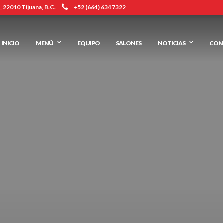
 22010 Tijuana, B.C.
+52 (664) 634 7322
INICIO
MENÚ
EQUIPO
SALONES
NOTICIAS
CON