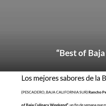
“Best of Baj
Los mejores sabores de la B
(PESCADERO, BAJA CALIFORNIA SUR)
Rancho P
of Baja Culinary Weekend”
, un fin de semana que m