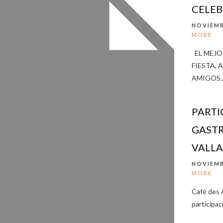
CELEB
NOVIEMB
MORE
EL MEJO
FIESTA,
AMIGOS..
PARTI
GASTR
VALL
NOVIEMB
MORE
Café des 
participac