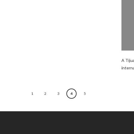
A Tiju
interna
1
2
3
4
5