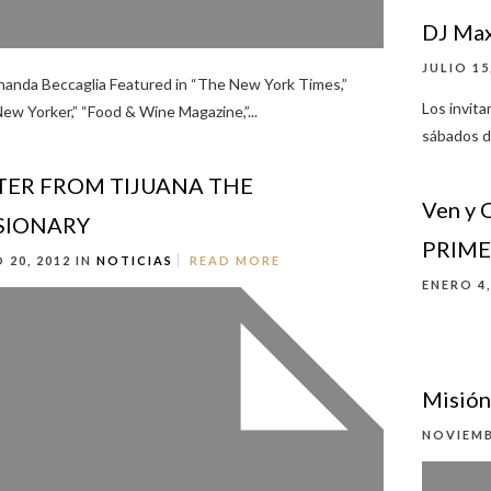
DJ Max
JULIO 15
nanda Beccaglia Featured in “The New York Times,”
Los invita
ew Yorker,” “Food & Wine Magazine,”...
sábados d
TER FROM TIJUANA THE
Ven y 
SIONARY
PRIME
 20, 2012 IN
NOTICIAS
READ MORE
ENERO 4,
Misión
NOVIEMB