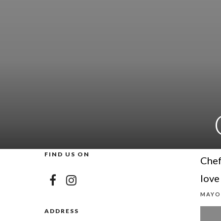
FIND US ON
Chef
love
MAYO 
ADDRESS