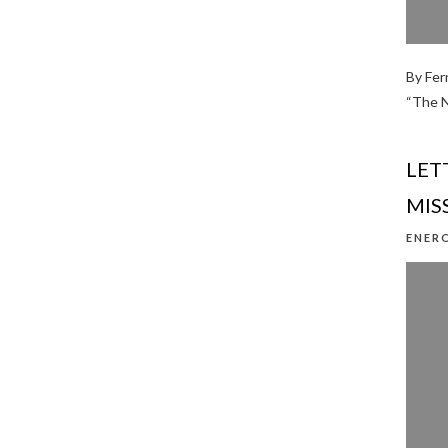
By Fer
“The N
LET
MIS
ENERO