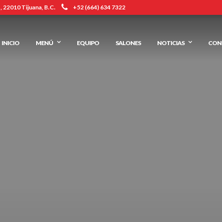
 22010 Tijuana, B.C.
+52 (664) 634 7322
INICIO
MENÚ
EQUIPO
SALONES
NOTICIAS
CON