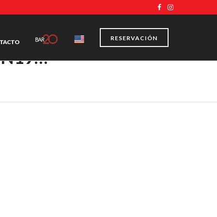
RESERVACIÓN
TACTO
ON19…