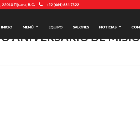
 22010 Tijuana, B.C.
+52 (664) 634 7322
INICIO
MENÚ
EQUIPO
SALONES
NOTICIAS
CON
O ANIVERSARIO DE MISI