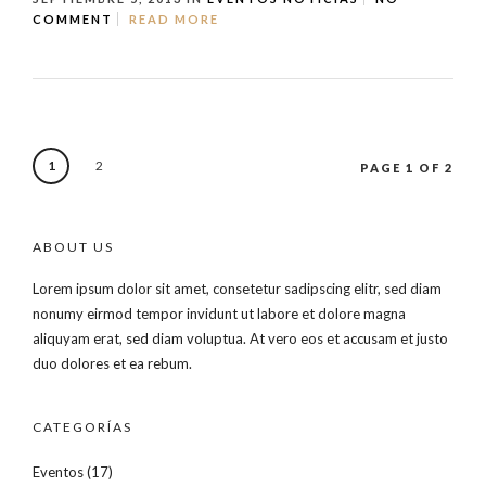
COMMENT
READ MORE
1
2
PAGE 1 OF 2
ABOUT US
Lorem ipsum dolor sit amet, consetetur sadipscing elitr, sed diam
nonumy eirmod tempor invidunt ut labore et dolore magna
aliquyam erat, sed diam voluptua. At vero eos et accusam et justo
duo dolores et ea rebum.
CATEGORÍAS
Eventos
(17)