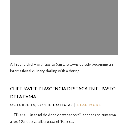
A Tijuana chef—with ties to San Diego—is quietly becoming an
international culinary darling with a daring...
CHEF JAVIER PLASCENCIA DESTACA EN EL PASEO
DE LA FAMA…
OCTUBRE 15, 2011 IN
NOTICIAS
READ MORE
Tijuana.- Un total de doce destacados tijuanenses se sumaron
a los 125 que ya albergaba el "Paseo...