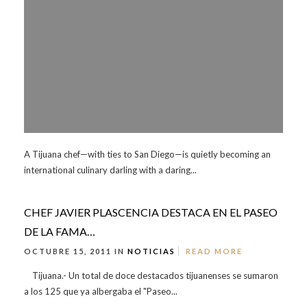
A Tijuana chef—with ties to San Diego—is quietly becoming an
international culinary darling with a daring...
CHEF JAVIER PLASCENCIA DESTACA EN EL PASEO
DE LA FAMA…
OCTUBRE 15, 2011 IN
NOTICIAS
READ MORE
Tijuana.- Un total de doce destacados tijuanenses se sumaron
a los 125 que ya albergaba el "Paseo...