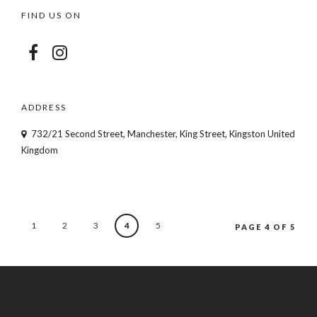
FIND US ON
ADDRESS
732/21 Second Street, Manchester, King Street, Kingston United
Kingdom
1
2
3
4
5
PAGE 4 OF 5