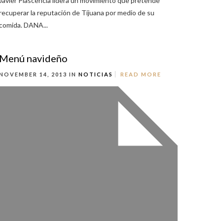
Javier Plascencia lidera un movimiento que pretende
recuperar la reputación de Tijuana por medio de su
comida. DANA...
Menú navideño
NOVEMBER 14, 2013 IN
NOTICIAS
READ MORE