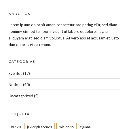
ABOUT US
Lorem ipsum dolor sit amet, consetetur sadipscing elitr, sed diam
nonumy eirmod tempor invidunt ut labore et dolore magna
aliquyam erat, sed diam voluptua. At vero eos et accusam et justo
duo dolores et ea rebum.
CATEGORÍAS
Eventos
(17)
Noticias
(40)
Uncategorized
(5)
ETIQUETAS
bar 20
javier plascencia
mision 19
tijuana