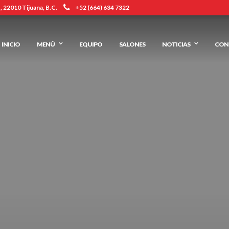
 22010 Tijuana, B.C.
+52 (664) 634 7322
INICIO
MENÚ
EQUIPO
SALONES
NOTICIAS
CON