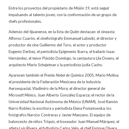
Entre los proyectos del propietario de
Misión 19,
está seguir
impulsando al talento joven, con la conformación de un grupo de
chefs profesionales.
Además del tijuanense, en la lista de
Quién
destacan: el cineasta
Alfonso Cuarón, el cinefotógrafo Emmanuel Lubezki, el director y
productor de cine Guillermo del Toro, el actor y productor
Eugenio Derbez, el periodista Epigmenio Ibarra, el bailarín Isaac
Hernández, el tenor Plácido Domingo, la cantautora Lila Downs, el
arquitecto Mario Schejetnan y la periodista Lydia Cacho.
Aparecen también el
Premio Nobel de Química
2005, Mario Molina;
el presidente de la Federación Mexicana de la Industria
Aeroespacial, Vladimiro de la Mora; el director general de
Microsoft México,
Juan Alberto González Esparza; el rector de la
Universidad Nacional Autónoma de México (UNAM), José Ramón
Narro Robles; la escritora y periodista Elena Poniatowska; los
fotógrafos Narciso Contreras y Javier Manzano. El equipo de
baloncesto de niños Triquis, el boxeador Juan Manuel Márquez, el
atleta Luis Rivera, el futbolista Carlos Vela, el chef Enrique Olvera,