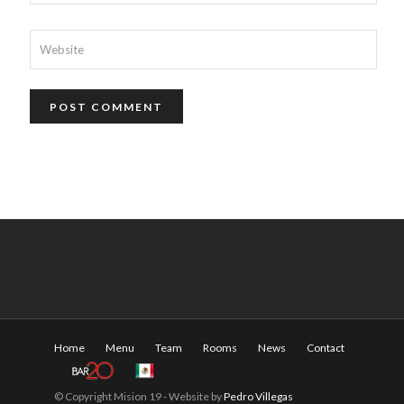
Home
Menu
Team
Rooms
News
Contact
© Copyright Mision 19 - Website by
Pedro Villegas