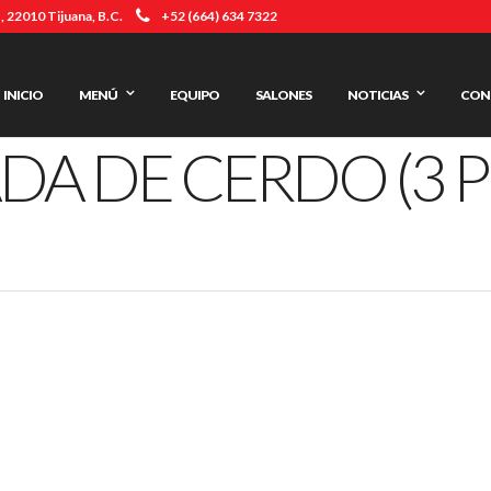
 22010 Tijuana, B.C.
+52 (664) 634 7322
INICIO
MENÚ
EQUIPO
SALONES
NOTICIAS
CON
DA DE CERDO (3 P