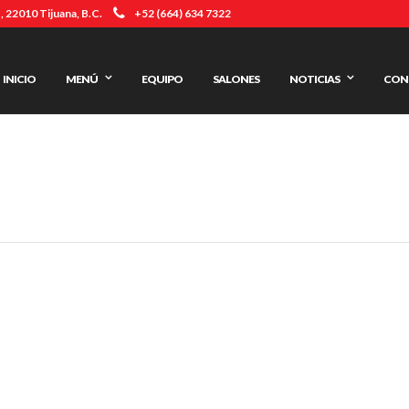
 22010 Tijuana, B.C.
+52 (664) 634 7322
INICIO
MENÚ
EQUIPO
SALONES
NOTICIAS
CON