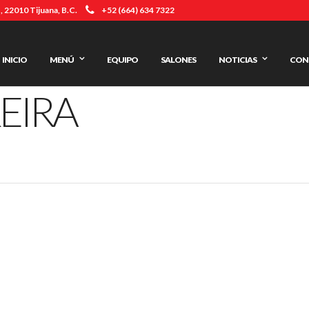
 22010 Tijuana, B.C.
+52 (664) 634 7322
INICIO
MENÚ
EQUIPO
SALONES
NOTICIAS
CON
EIRA