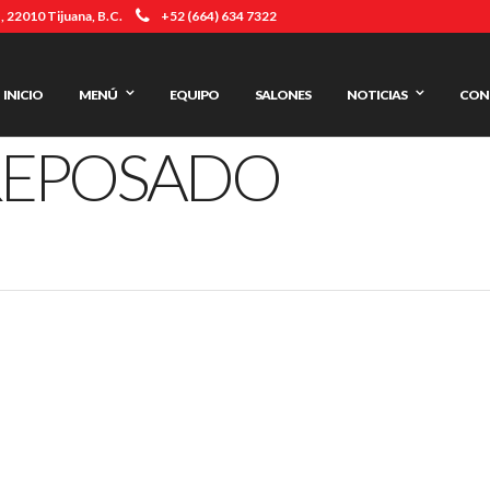
 22010 Tijuana, B.C.
+52 (664) 634 7322
INICIO
MENÚ
EQUIPO
SALONES
NOTICIAS
CON
REPOSADO