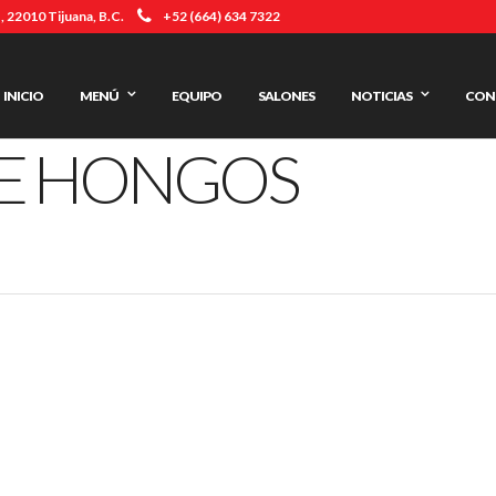
 22010 Tijuana, B.C.
+52 (664) 634 7322
INICIO
MENÚ
EQUIPO
SALONES
NOTICIAS
CON
DE HONGOS