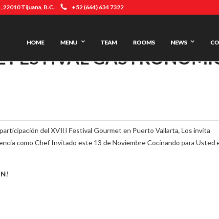
 22010 Tijuana, B.C.
+52 (664) 634 7322
HOME
MENU
TEAM
ROOMS
NEWS
CO
L FESTIVAL GASTRONÓMI
rticipación del XVIII Festival Gourmet en Puerto Vallarta, Los invita
sencia como Chef Invitado este 13 de Noviembre Cocinando para Usted 
A REGIÓN!