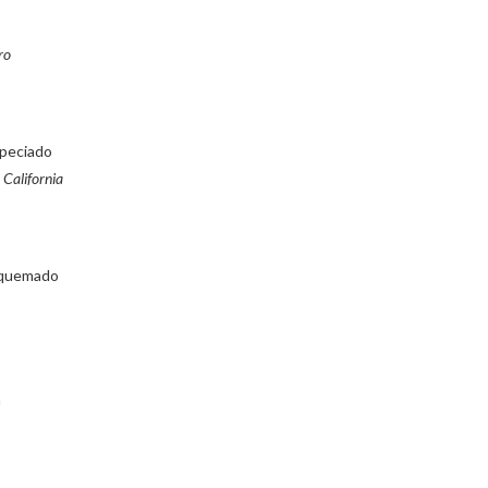
ro
speciado
 California
o quemado
a