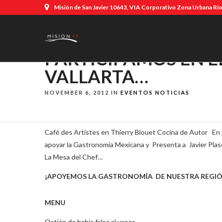
Misión de San Javier 10643, VIA Corporativo Zona Urbana Río,
PARTICIPAMOS EN E
VALLARTA…
NOVEMBER 6, 2012 IN
EVENTOS
NOTICIAS
Café des Artistes en Thierry Blouet Cocina de Autor En pa
apoyar la Gastronomía Mexicana y Presenta a Javier Pla
La Mesa del Chef…
¡APOYEMOS LA GASTRONOMÍA DE NUESTR
MENU
Ostión de bahía falsa al vapor