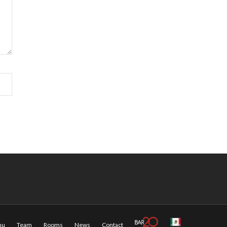
nu
Team
Rooms
News
Contact