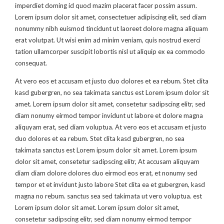
imperdiet doming id quod mazim placerat facer possim assum.
Lorem ipsum dolor sit amet, consectetuer adipiscing elit, sed diam
nonummy nibh euismod tincidunt ut laoreet dolore magna aliquam
erat volutpat. Ut wisi enim ad minim veniam, quis nostrud exerci
tation ullamcorper suscipit lobortis nisl ut aliquip ex ea commodo
consequat.
At vero eos et accusam et justo duo dolores et ea rebum. Stet clita
kasd gubergren, no sea takimata sanctus est Lorem ipsum dolor sit
amet. Lorem ipsum dolor sit amet, consetetur sadipscing elitr, sed
diam nonumy eirmod tempor invidunt ut labore et dolore magna
aliquyam erat, sed diam voluptua. At vero eos et accusam et justo
duo dolores et ea rebum. Stet clita kasd gubergren, no sea
takimata sanctus est Lorem ipsum dolor sit amet. Lorem ipsum
dolor sit amet, consetetur sadipscing elitr, At accusam aliquyam
diam diam dolore dolores duo eirmod eos erat, et nonumy sed
tempor et et invidunt justo labore Stet clita ea et gubergren, kasd
magna no rebum. sanctus sea sed takimata ut vero voluptua. est
Lorem ipsum dolor sit amet. Lorem ipsum dolor sit amet,
consetetur sadipscing elitr, sed diam nonumy eirmod tempor