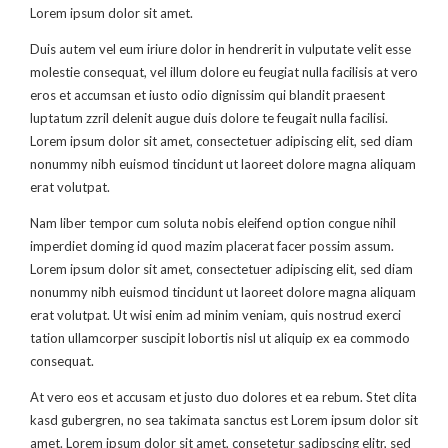
Lorem ipsum dolor sit amet.
Duis autem vel eum iriure dolor in hendrerit in vulputate velit esse
molestie consequat, vel illum dolore eu feugiat nulla facilisis at vero
eros et accumsan et iusto odio dignissim qui blandit praesent
luptatum zzril delenit augue duis dolore te feugait nulla facilisi.
Lorem ipsum dolor sit amet, consectetuer adipiscing elit, sed diam
nonummy nibh euismod tincidunt ut laoreet dolore magna aliquam
erat volutpat.
Nam liber tempor cum soluta nobis eleifend option congue nihil
imperdiet doming id quod mazim placerat facer possim assum.
Lorem ipsum dolor sit amet, consectetuer adipiscing elit, sed diam
nonummy nibh euismod tincidunt ut laoreet dolore magna aliquam
erat volutpat. Ut wisi enim ad minim veniam, quis nostrud exerci
tation ullamcorper suscipit lobortis nisl ut aliquip ex ea commodo
consequat.
At vero eos et accusam et justo duo dolores et ea rebum. Stet clita
kasd gubergren, no sea takimata sanctus est Lorem ipsum dolor sit
amet. Lorem ipsum dolor sit amet, consetetur sadipscing elitr, sed