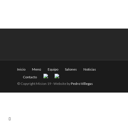
Inicio
Menú
Equipo
Salones
Noticias
Contacto
© Copyright Mision 19 - Website by
Pedro Villegas