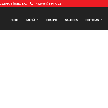
 22010 Tijuana, B.C.
+52 (664) 634 7322
INICIO
MENÚ
EQUIPO
SALONES
NOTICIAS