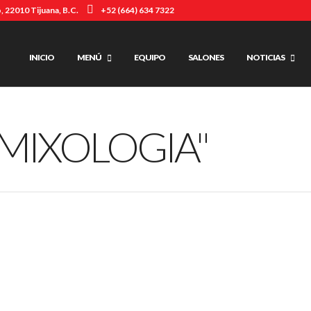
, 22010 Tijuana, B.C.
+52 (664) 634 7322
INICIO
MENÚ
EQUIPO
SALONES
NOTICIAS
"MIXOLOGIA"