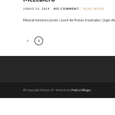
JUNIO 11, 2019
NO COMMENT
READ MORE
Mezcal meteoro joven / puré de frutas tropicales / jugo de l
1
2
© Copyright Mision 19 - Website by
Pedro Villegas