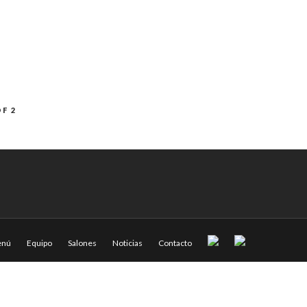
OF 2
nú
Equipo
Salones
Noticias
Contacto