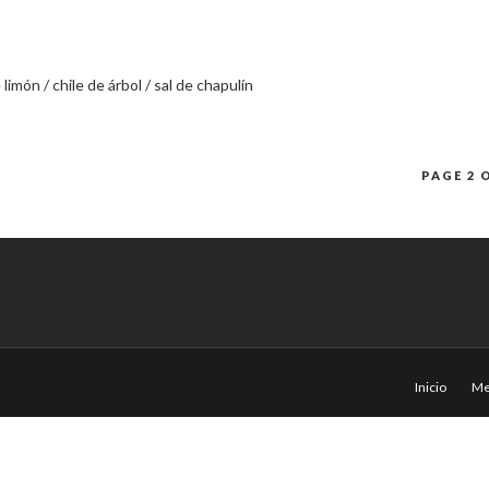
imón / chile de árbol / sal de chapulín
PAGE 2 
Inicio
Me