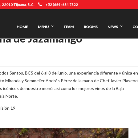
 22010 Tijuana, B.C.
+52 (664) 634 7322
HOME
MENU
TEAM
ROOMS
NEWS
CO
ina de Jazamango
os Santos, BCS del 6 al 8 de junio, una experiencia diferente y única en
o Miranda y Sommelier Andrés Pérez de la mano de Chef Javier Plasenci
s icónicos de nuestro menú, así como los mejores vinos de la Baja
aja Norte.
isión 19