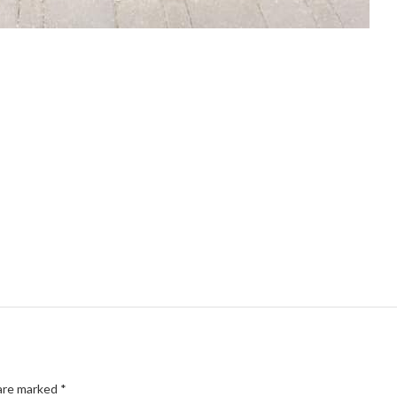
 are marked
*