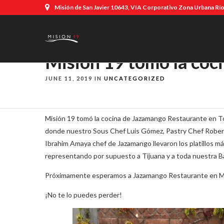
Misión de San Javier 10643, VIA Corporativo Zona Urbana Río,
Mision 19 tomó la coc
JUNE 11, 2019 IN
UNCATEGORIZED
Misión 19 tomó la cocina de Jazamango Restaurante en Tod
donde nuestro Sous Chef Luis Gómez, Pastry Chef Robert
Ibrahim Amaya chef de Jazamango llevaron los platillos má
representando por supuesto a Tijuana y a toda nuestra B
Próximamente esperamos a Jazamango Restaurante en M
¡No te lo puedes perder!