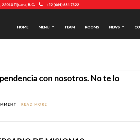
 22010 Tijuana, B.C.
+52 (664) 634 7322
HOME
MENU
TEAM
ROOMS
NEWS
CO
ependencia con nosotros. No te lo
OMMENT
READ MORE