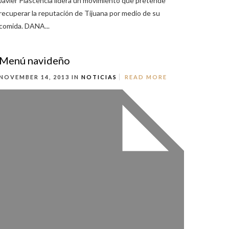
Javier Plascencia lidera un movimiento que pretende
recuperar la reputación de Tijuana por medio de su
comida. DANA...
Menú navideño
NOVEMBER 14, 2013 IN
NOTICIAS
READ MORE